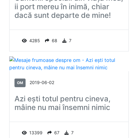
ii port mereu în inimă, chiar
dacă sunt departe de mine!
4285
68
7
2019-06-02
OM
Azi ești totul pentru cineva,
mâine nu mai însemni nimic
13399
67
7