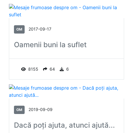
2017-09-17
OM
Oamenii buni la suflet
8155
64
6
2019-09-09
OM
Dacă poți ajuta, atunci ajută...