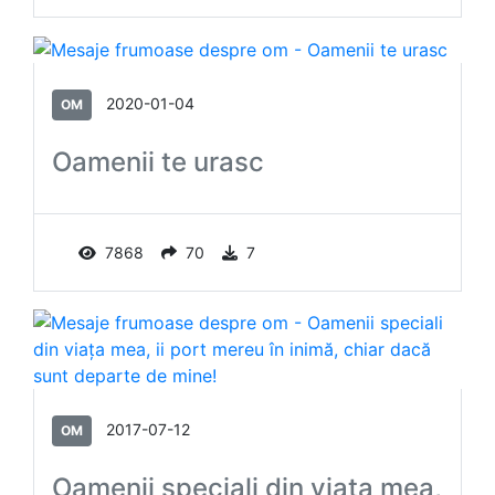
2020-01-04
OM
Oamenii te urasc
7868
70
7
2017-07-12
OM
Oamenii speciali din viaţa mea,