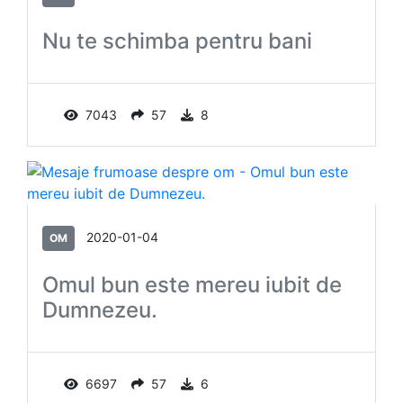
Nu te schimba pentru bani
7043
57
8
2020-01-04
OM
Omul bun este mereu iubit de
Dumnezeu.
6697
57
6