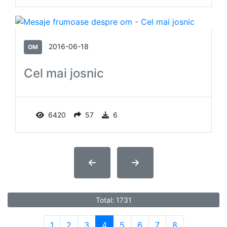
2016-06-18
OM
Cel mai josnic
6420
57
6
Total: 1731
1
2
3
4
5
6
7
8