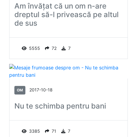
Am învăţat că un om n-are
dreptul să-l privească pe altul
de sus
5555
72
7
2017-10-18
OM
Nu te schimba pentru bani
3385
71
7