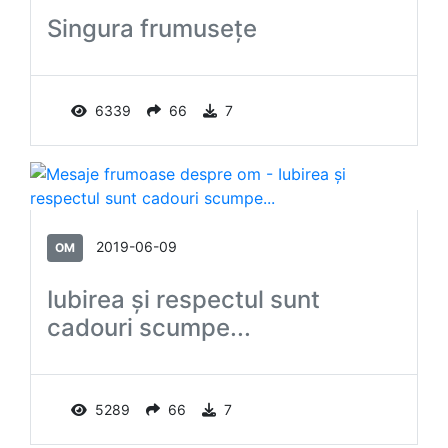
Singura frumuseţe
6339
66
7
2019-06-09
OM
Iubirea și respectul sunt
cadouri scumpe...
5289
66
7