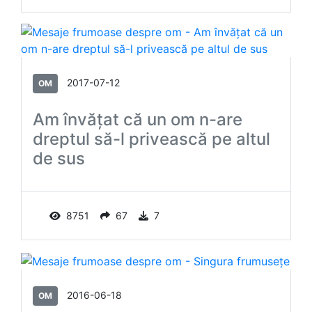
2017-07-12
OM
Am învăţat că un om n-are
dreptul să-l privească pe altul
de sus
8751
67
7
2016-06-18
OM