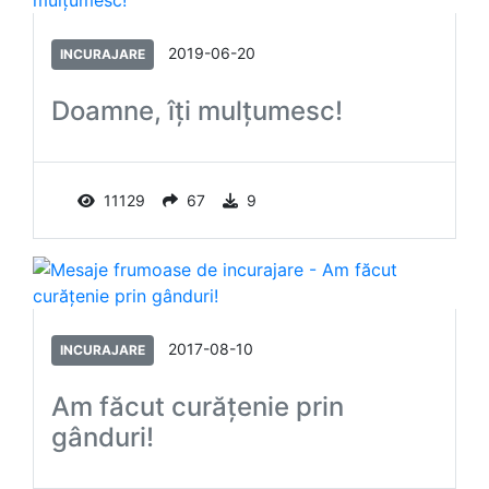
2019-06-20
INCURAJARE
Doamne, îți mulțumesc!
11129
67
9
2017-08-10
INCURAJARE
Am făcut curăţenie prin
gânduri!