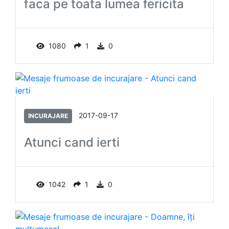
faca pe toata lumea fericita
1080
1
0
2017-09-17
INCURAJARE
Atunci cand ierti
1042
1
0