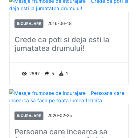
2016-06-18
INCURAJARE
Crede ca poti si deja esti la
jumatatea drumului!
2867
5
1
2020-02-25
INCURAJARE
Persoana care incearca sa