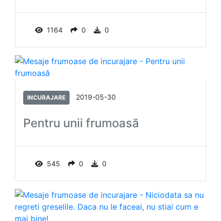
1164
0
0
2019-05-30
INCURAJARE
Pentru unii frumoasă
545
0
0