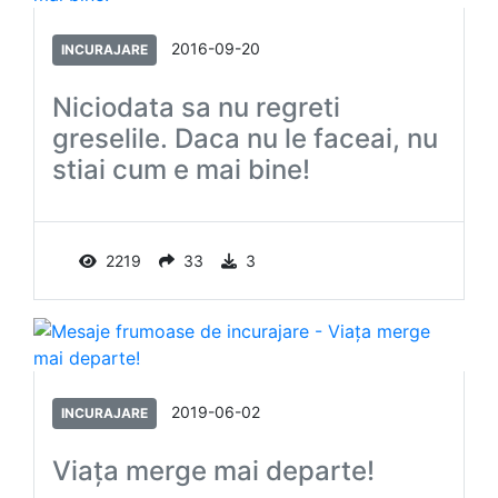
2016-09-20
INCURAJARE
Niciodata sa nu regreti
greselile. Daca nu le faceai, nu
stiai cum e mai bine!
2219
33
3
2019-06-02
INCURAJARE
Viața merge mai departe!