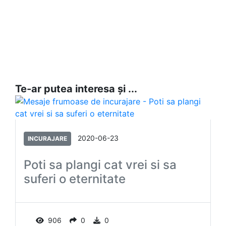
Te-ar putea interesa și ...
2020-06-23
INCURAJARE
Poti sa plangi cat vrei si sa
suferi o eternitate
906
0
0