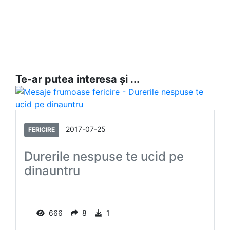
Te-ar putea interesa și ...
2017-07-25
FERICIRE
Durerile nespuse te ucid pe
dinauntru
666
8
1