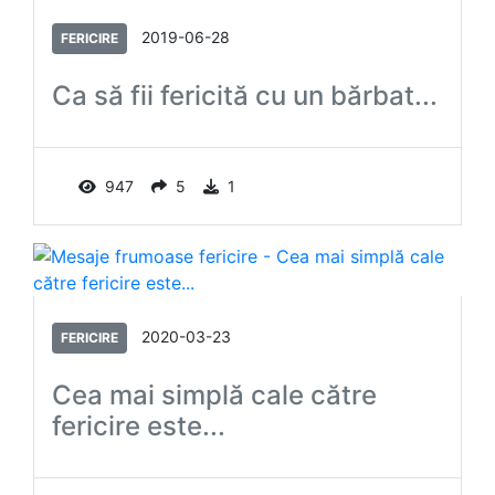
2019-06-28
FERICIRE
Ca să fii fericită cu un bărbat...
947
5
1
2020-03-23
FERICIRE
Cea mai simplă cale către
fericire este...