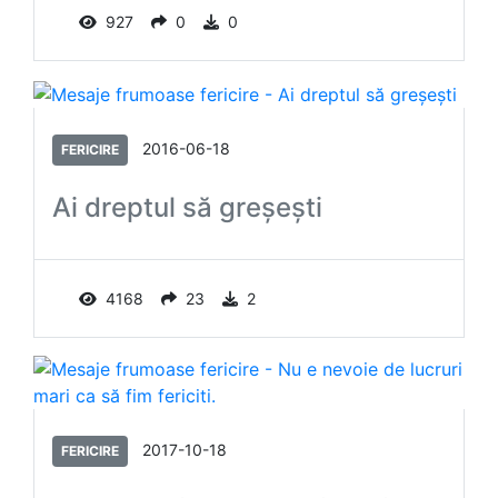
927
0
0
2016-06-18
FERICIRE
Ai dreptul să greşeşti
4168
23
2
2017-10-18
FERICIRE