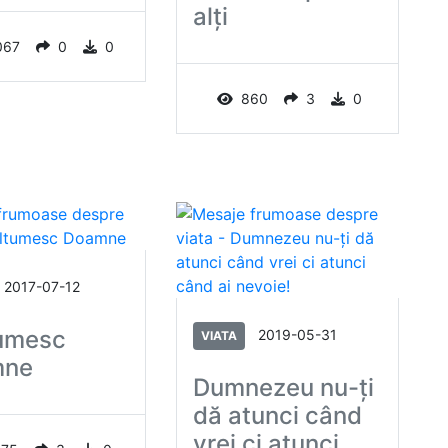
alţi
067
0
0
860
3
0
2017-07-12
umesc
2019-05-31
VIATA
mne
Dumnezeu nu-ți
dă atunci când
vrei ci atunci