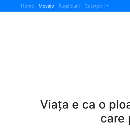
Home
Mesaje
Rugăciuni
Categorii
Viața e ca o plo
care 