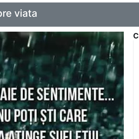
re viata
C