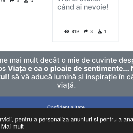
175
3
0
când ai nevoie!
819
3
1
ne mai mult decât o mie de cuvinte des
mos
Viața e ca o ploaie de sentimente... 
ul!
să vă aducă lumină și inspirație în 
viață.
Confidentialitate
©
mesajefrumoase.com
. All Rights Reserved.
vicii, pentru a personaliza anunturi si pentru a anal
Mai mult