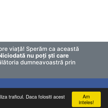
pre viață! Sperăm ca această
Niciodată nu poți ști care
călătoria dumneavoastră prin
Am
iza traficul. Daca folositi acest
inteles!