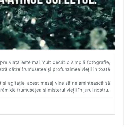
re viață este mai mult decât o simplă fotografie,
stră către frumusețea și profunzimea vieții în toată
 și agitație, acest mesaj vine să ne amintească să
m de frumusețea și misterul vieții în jurul nostru.