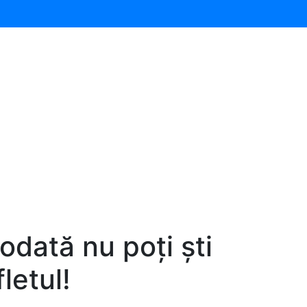
odată nu poți ști
letul!