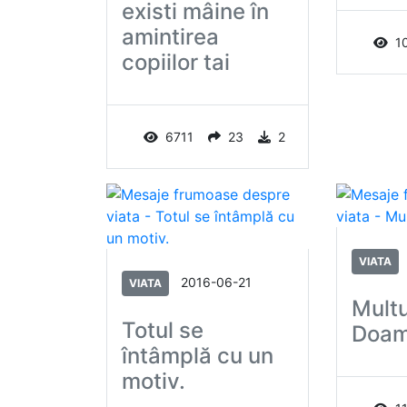
existi mâine în
amintirea
1
copiilor tai
6711
23
2
VIATA
2016-06-21
VIATA
Mult
Totul se
Doa
întâmplă cu un
motiv.