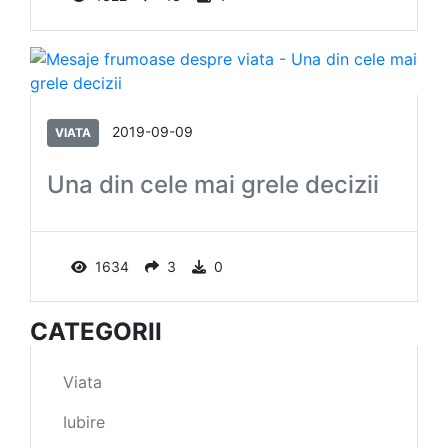
2019-09-09
VIATA
Una din cele mai grele decizii
1634
3
0
CATEGORII
Viata
Iubire