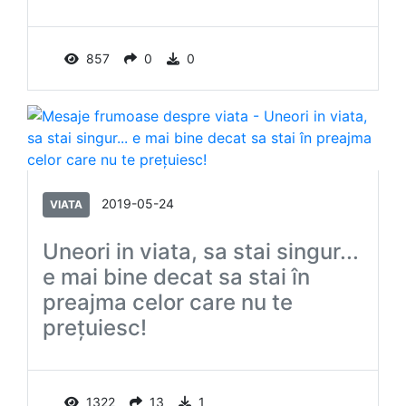
857
0
0
2019-05-24
VIATA
Uneori in viata, sa stai singur...
e mai bine decat sa stai în
preajma celor care nu te
preţuiesc!
1322
13
1