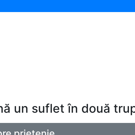
ă un suflet în două trup
re prietenie