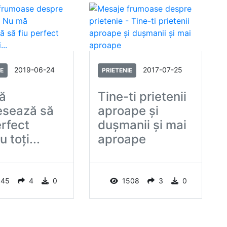
2019-06-24
2017-07-25
IE
PRIETENIE
ă
Tine-ti prietenii
esează să
aproape şi
erfect
duşmanii şi mai
 toți...
aproape
145
4
0
1508
3
0