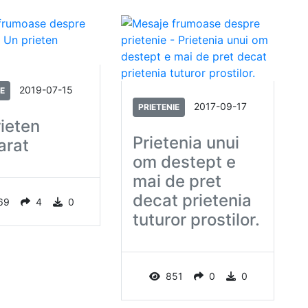
2019-07-15
IE
2017-09-17
PRIETENIE
ieten
Prietenia unui
arat
om destept e
mai de pret
decat prietenia
69
4
0
tuturor prostilor.
851
0
0