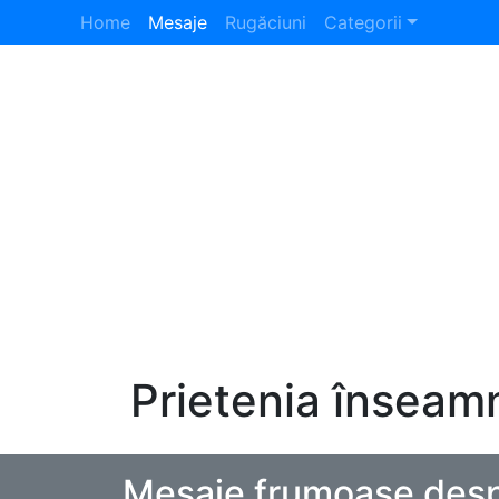
Home
Mesaje
Rugăciuni
Categorii
Prietenia înseamn
Mesaje frumoase desp