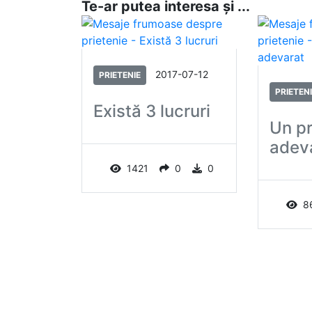
Te-ar putea interesa și ...
2017-07-12
PRIETENIE
PRIETEN
Există 3 lucruri
Un pr
adev
1421
0
0
8