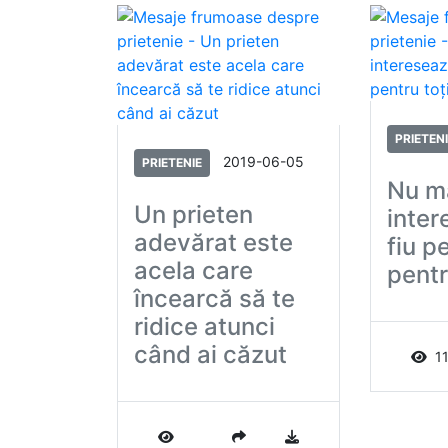
PRIETEN
2019-06-05
PRIETENIE
Nu m
Un prieten
inter
adevărat este
fiu p
acela care
pentru
încearcă să te
ridice atunci
când ai căzut
1