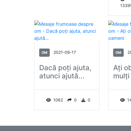
1339
2021-09-17
2
OM
OM
Dacă poți ajuta,
Aţi o
atunci ajută...
mulţi
1062
0
0
1