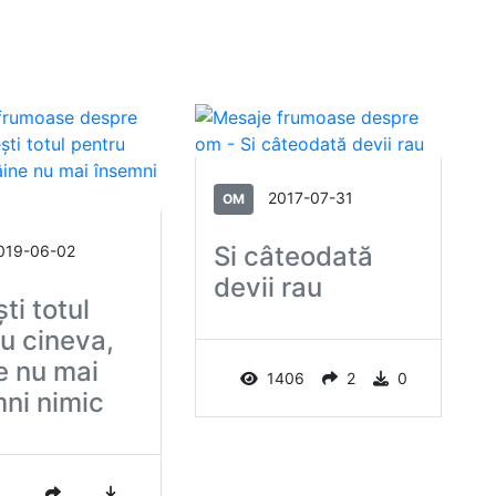
2017-07-31
OM
Si câteodată
019-06-02
devii rau
ști totul
u cineva,
e nu mai
1406
2
0
ni nimic