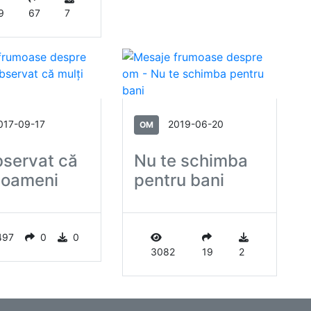
9
67
7
017-09-17
2019-06-20
OM
bservat că
Nu te schimba
 oameni
pentru bani
497
0
0
3082
19
2