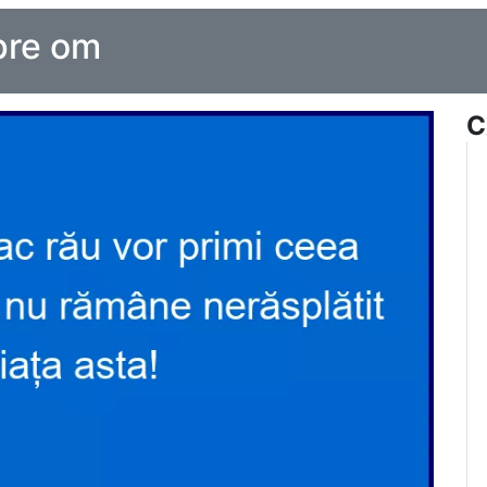
pre om
C