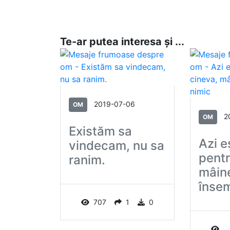
Te-ar putea interesa și ...
2019-07-06
OM
2
OM
Existăm sa
Azi e
vindecam, nu sa
pentr
ranim.
mâin
însem
707
1
0