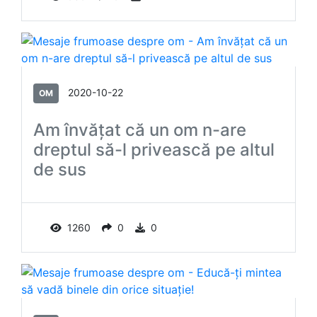
2020-10-22
OM
Am învăţat că un om n-are
dreptul să-l privească pe altul
de sus
1260
0
0