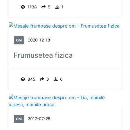
1138
5
1
2020-12-18
OM
Frumusetea fizica
845
0
0
2017-07-25
OM