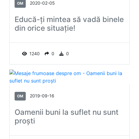
2020-02-05
OM
Educă-ți mintea să vadă binele
din orice situație!
1240
0
0
2019-09-16
OM
Oamenii buni la suflet nu sunt
proști