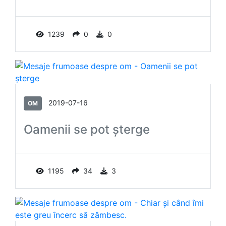
1239
0
0
2019-07-16
OM
Oamenii se pot şterge
1195
34
3