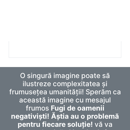
O singură imagine poate să
ilustreze complexitatea și
frumusețea umanității! Sperăm ca
această imagine cu mesajul
frumos
Fugi de oamenii
negativiști! Ăștia au o problemă
pentru fiecare soluție!
vă va