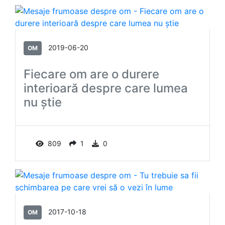
2019-06-20
OM
Fiecare om are o durere
interioară despre care lumea
nu știe
809
1
0
2017-10-18
OM