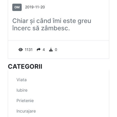
2019-11-20
OM
Chiar şi când îmi este greu
încerc să zâmbesc.
1131
4
0
CATEGORII
Viata
Iubire
Prietenie
Incurajare