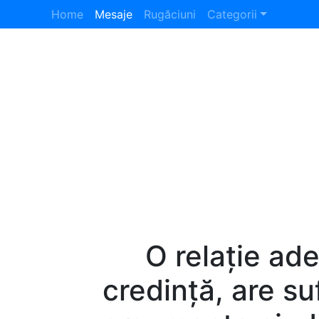
Home
Mesaje
Rugăciuni
Categorii
O relație ade
credință, are su