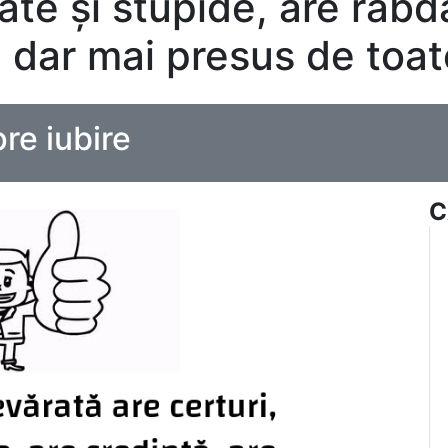
te și stupide, are răbda
, dar mai presus de toate
re iubire
C