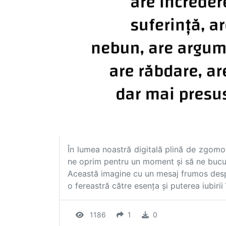
În lumea noastră digitală plină de zgomot
ne oprim pentru un moment și să ne bucură
Această imagine cu un mesaj frumos despr
o fereastră către esența și puterea iubirii
1186
1
0