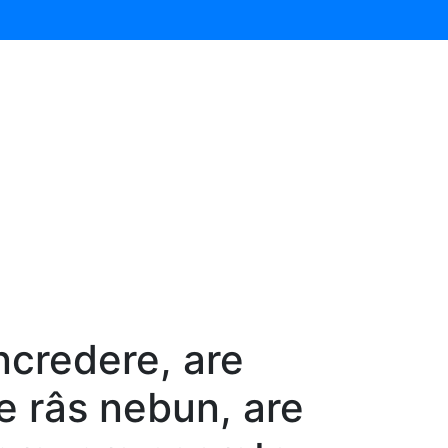
încredere, are
re râs nebun, are