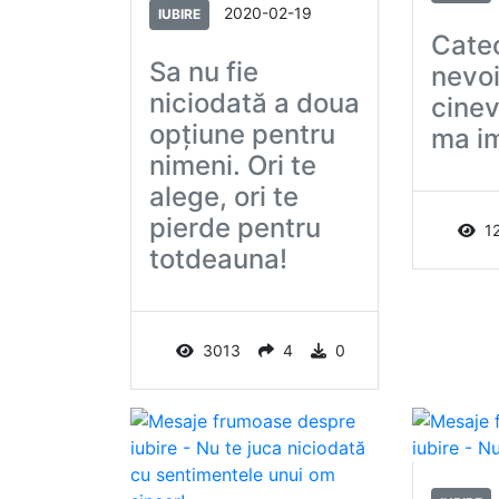
2020-02-19
IUBIRE
Cate
Sa nu fie
nevoi
niciodată a doua
cinev
opţiune pentru
ma i
nimeni. Ori te
alege, ori te
pierde pentru
1
totdeauna!
3013
4
0