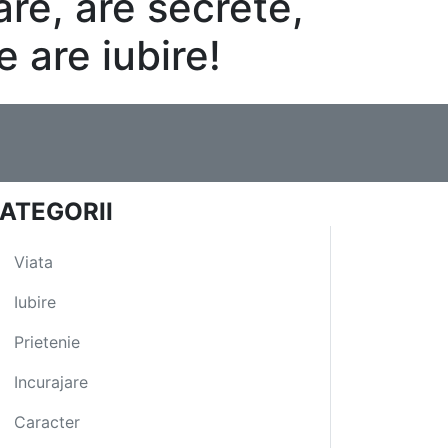
re, are secrete,
 are iubire!
ATEGORII
Viata
Iubire
Prietenie
Incurajare
Caracter