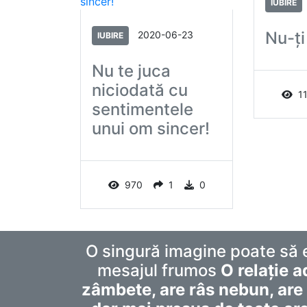
IUBIRE
Nu-ți
2020-06-23
IUBIRE
Nu te juca
niciodată cu
1
sentimentele
unui om sincer!
970
1
0
O singură imagine poate să 
mesajul frumos
O relație a
zâmbete, are râs nebun, are 