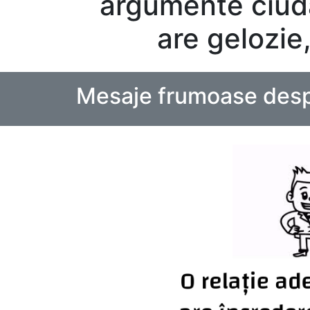
argumente ciuda
are gelozie
Mesaje frumoase desp