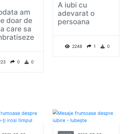
A iubi cu
odata am
adevarat o
e doar de
persoana
a care sa
mbratiseze
2248
1
0
223
0
0