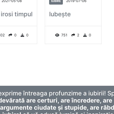
2021-05-08
2019-07-06
IUBIRE
 irosi timpul
Iubeşte
102
0
0
751
2
0
exprime întreaga profunzime a iubirii! 
devărată are certuri, are încredere, are 
argumente ciudate și stupide, are răbda