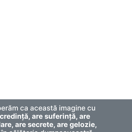
Sperăm ca această imagine cu
credință, are suferință, are
re, are secrete, are gelozie,