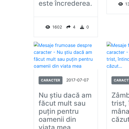
este încrederea.
1
1602
4
0
2017-07-07
CARACTER
CARACT
Nu ştiu dacă am
Zâmb
făcut mult sau
trist,
puţin pentru
mâna
oamenii din
căzut
viata mea