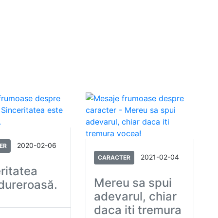
2020-02-06
ER
2021-02-04
CARACTER
ritatea
Mereu sa spui
dureroasă.
adevarul, chiar
daca iti tremura