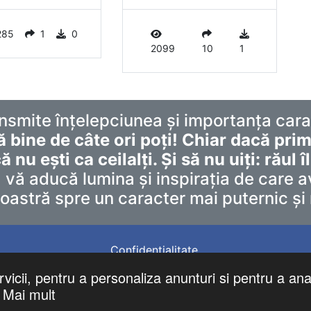
285
1
0
2099
10
1
nsmite înțelepciunea și importanța car
ă bine de câte ori poți! Chiar dacă prime
ă nu ești ca ceilalți. Și să nu uiți: răul î
 vă aducă lumina și inspirația de care av
stră spre un caracter mai puternic și 
Confidentialitate
©
mesajefrumoase.com
. All Rights Reserved.
vicii, pentru a personaliza anunturi si pentru a anal
Mai mult