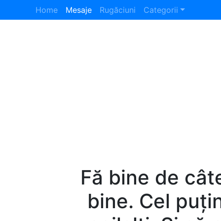
Home
Mesaje
Rugăciuni
Categorii
Fă bine de câte
bine. Cel puțin