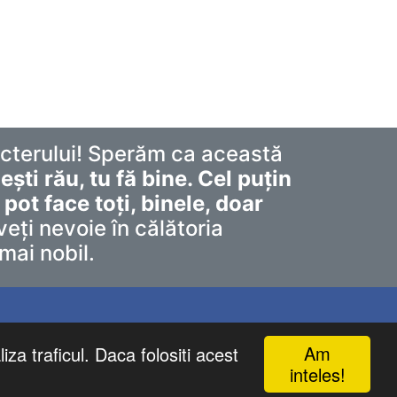
acterului! Sperăm ca această
ști rău, tu fă bine. Cel puțin
l pot face toți, binele, doar
eți nevoie în călătoria
mai nobil.
Am
iza traficul. Daca folositi acest
inteles!