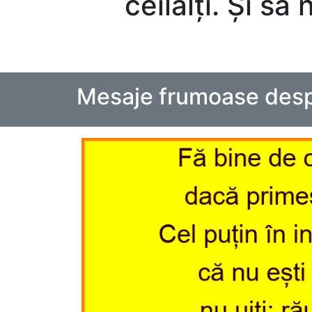
ceilalți. Și să 
Mesaje frumoase desp