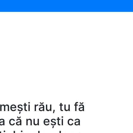
mești rău, tu fă
ia că nu ești ca