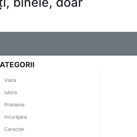
oți, binele, doar
ATEGORII
Viata
Iubire
Prietenie
Incurajare
Caracter