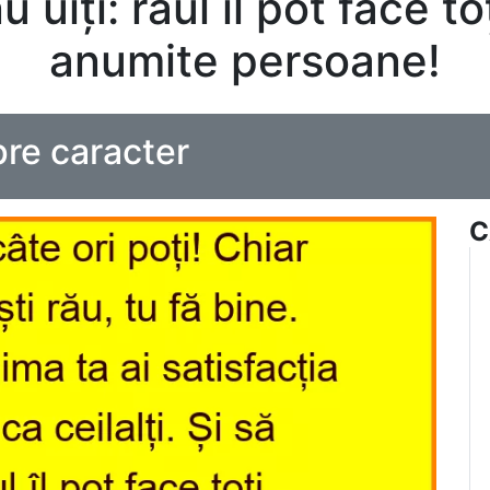
nu uiți: răul îl pot face t
anumite persoane!
re caracter
C