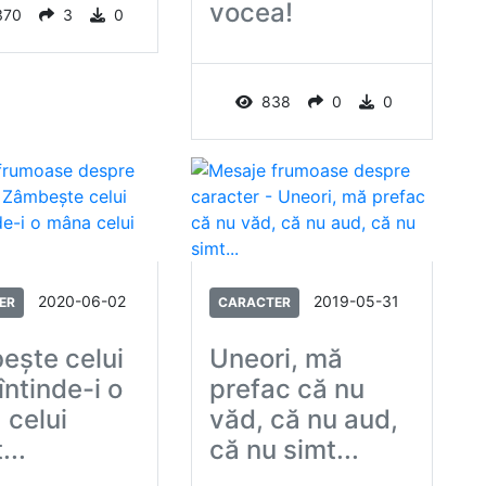
vocea!
370
3
0
838
0
0
2020-06-02
2019-05-31
ER
CARACTER
ește celui
Uneori, mă
 întinde-i o
prefac că nu
 celui
văd, că nu aud,
...
că nu simt...