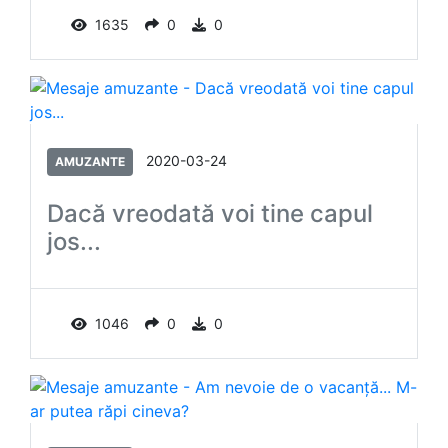
1635
0
0
2020-03-24
AMUZANTE
Dacă vreodată voi tine capul
jos...
1046
0
0