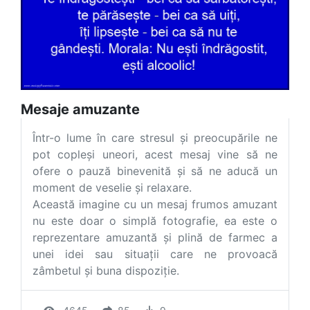
Mesaje amuzante
Într-o lume în care stresul și preocupările ne
pot copleși uneori, acest mesaj vine să ne
ofere o pauză binevenită și să ne aducă un
moment de veselie și relaxare.
Această imagine cu un mesaj frumos amuzant
nu este doar o simplă fotografie, ea este o
reprezentare amuzantă și plină de farmec a
unei idei sau situații care ne provoacă
zâmbetul și buna dispoziție.