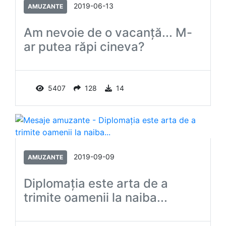
2019-06-13
AMUZANTE
Am nevoie de o vacanță... M-
ar putea răpi cineva?
5407
128
14
2019-09-09
AMUZANTE
Diplomaţia este arta de a
trimite oamenii la naiba...