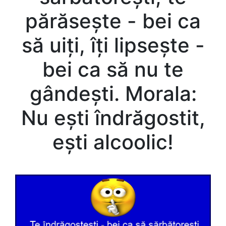
părăsește - bei ca
să uiți, îți lipsește -
bei ca să nu te
gândești. Morala:
Nu ești îndrăgostit,
ești alcoolic!