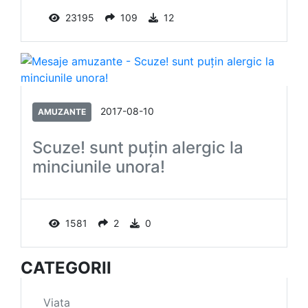
23195
109
12
2017-08-10
AMUZANTE
Scuze! sunt puţin alergic la
minciunile unora!
1581
2
0
CATEGORII
Viata