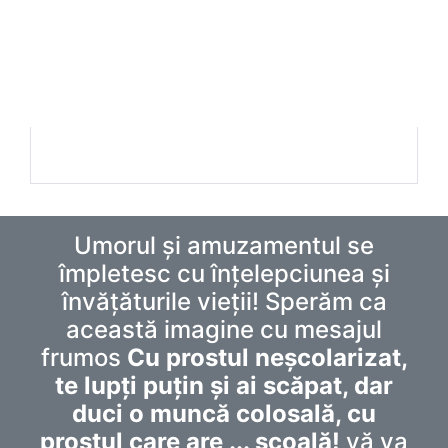
Umorul și amuzamentul se
împletesc cu înțelepciunea și
învățăturile vieții! Sperăm ca
această imagine cu mesajul
frumos
Cu prostul neșcolarizat,
te lupți puțin și ai scăpat, dar
duci o muncă colosală, cu
prostul care are ... scoală!
vă va