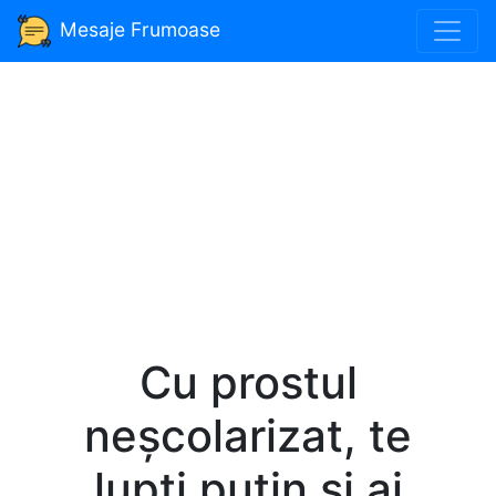
Mesaje Frumoase
Cu prostul
neșcolarizat, te
lupți puțin și ai