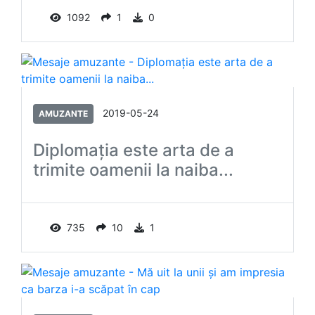
1092
1
0
2019-05-24
AMUZANTE
Diplomaţia este arta de a
trimite oamenii la naiba...
735
10
1