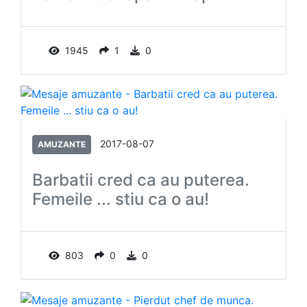
1945
1
0
2017-08-07
AMUZANTE
Barbatii cred ca au puterea.
Femeile ... stiu ca o au!
803
0
0