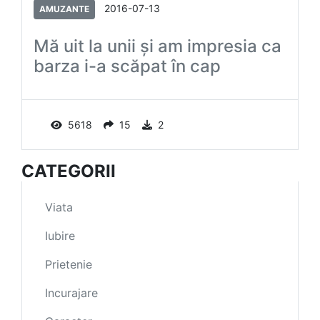
2016-07-13
AMUZANTE
Mă uit la unii şi am impresia ca
barza i-a scăpat în cap
5618
15
2
CATEGORII
Viata
Iubire
Prietenie
Incurajare